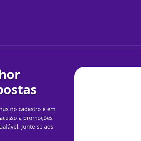
lhor
postas
nus no cadastro e em
 acesso a promoções
ualável. Junte-se aos