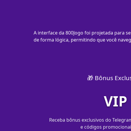
A interface da 800Jogo foi projetada para se
de forma lógica, permitindo que você naveg
🎁 Bônus Exclu
VIP
Receba bônus exclusivos do Telegra
e códigos promocionai