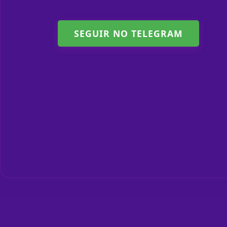
SEGUIR NO TELEGRAM