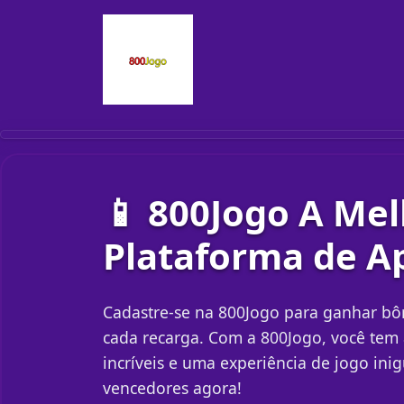
📱 800Jogo A Me
Plataforma de A
Cadastre-se na 800Jogo para ganhar bô
cada recarga. Com a 800Jogo, você tem
incríveis e uma experiência de jogo inig
vencedores agora!