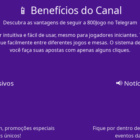
📱 Benefícios do Canal
Descubra as vantagens de seguir a 800Jogo no Telegram
r intuitiva e fácil de usar, mesmo para jogadores iniciante
ue facilmente entre diferentes jogos e mesas. O sistema de
você faça suas apostas com apenas alguns cliques.
sivos
📢 Notí
m, promoções especiais
Fique por dentro d
s únicos!
eventos d