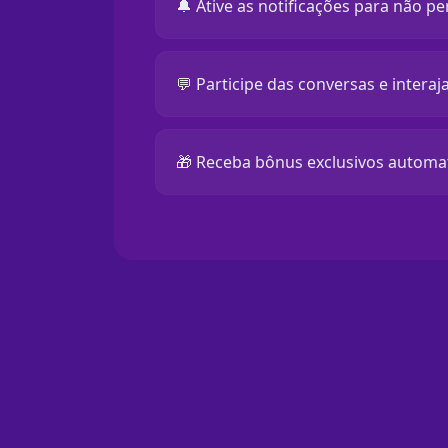
🔔 Ative as notificações para não p
💬 Participe das conversas e interaj
🎁 Receba bônus exclusivos autom