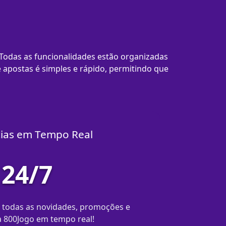
s. Todas as funcionalidades estão organizadas
 apostas é simples e rápido, permitindo que
cias em Tempo Real
24/7
e todas as novidades, promoções e
a 800Jogo em tempo real!