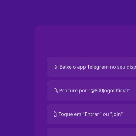
📱 Baixe o app Telegram no seu disp
🔍 Procure por "@800JogoOficial"
👆 Toque em "Entrar" ou "Join"