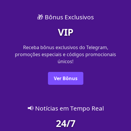
🎁 Bônus Exclusivos
VIP
Receba bônus exclusivos do Telegram,
promoções especiais e códigos promocionais
únicos!
Ver Bônus
📢 Notícias em Tempo Real
24/7