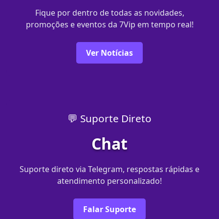
Fique por dentro de todas as novidades,
promoções e eventos da 7Vip em tempo real!
Ver Notícias
💬 Suporte Direto
Chat
Suporte direto via Telegram, respostas rápidas e
atendimento personalizado!
Falar Suporte