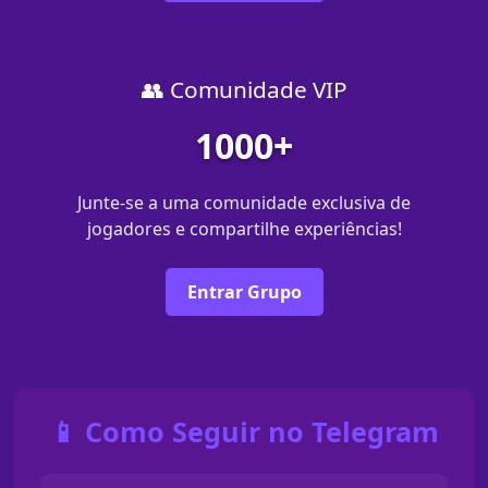
👥 Comunidade VIP
1000+
Junte-se a uma comunidade exclusiva de
jogadores e compartilhe experiências!
Entrar Grupo
📱 Como Seguir no Telegram