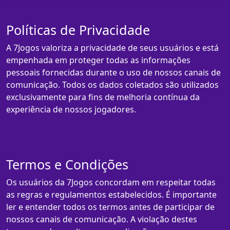
Políticas de Privacidade
A 7Jogos valoriza a privacidade de seus usuários e está
empenhada em proteger todas as informações
pessoais fornecidas durante o uso de nossos canais de
comunicação. Todos os dados coletados são utilizados
exclusivamente para fins de melhoria contínua da
experiência de nossos jogadores.
Termos e Condições
Os usuários da 7Jogos concordam em respeitar todas
as regras e regulamentos estabelecidos. É importante
ler e entender todos os termos antes de participar de
nossos canais de comunicação. A violação destes