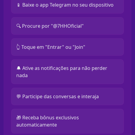
📱 Baixe o app Telegram no seu dispositivo
🔍 Procure por "@7HHOficial"
👆 Toque em "Entrar" ou "Join"
🔔 Ative as notificações para não perder
nada
💬 Participe das conversas e interaja
🎁 Receba bônus exclusivos
automaticamente