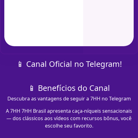
📱 Canal Oficial no Telegram!
📱 Benefícios do Canal
Descubra as vantagens de seguir a 7HH no Telegram
A 7HH 7HH Brasil apresenta caça-níqueis sensacionais
— dos clássicos aos vídeos com recursos bônus, você
escolhe seu favorito.