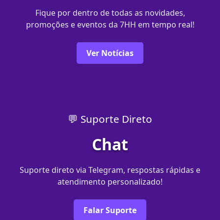
Fique por dentro de todas as novidades,
promoções e eventos da 7HH em tempo real!
Ver Notícias
💬 Suporte Direto
Chat
Suporte direto via Telegram, respostas rápidas e
atendimento personalizado!
Falar Suporte