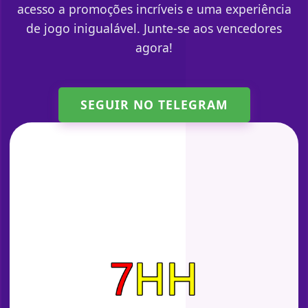
acesso a promoções incríveis e uma experiência
de jogo inigualável. Junte-se aos vencedores
agora!
SEGUIR NO TELEGRAM