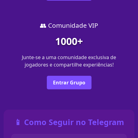
👥 Comunidade VIP
1000+
Junte-se a uma comunidade exclusiva de
jogadores e compartilhe experiências!
Entrar Grupo
📱 Como Seguir no Telegram