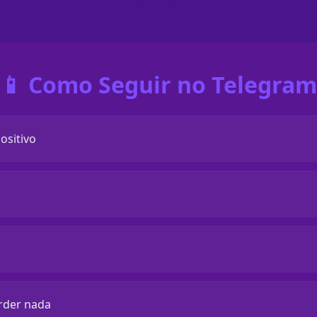
📱 Como Seguir no Telegram
ositivo
erder nada