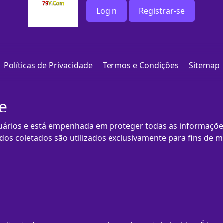
Login
Registrar-se
Políticas de Privacidade
Termos e Condições
Sitemap
de
suários e está empenhada em proteger todas as informaçõe
os coletados são utilizados exclusivamente para fins de m