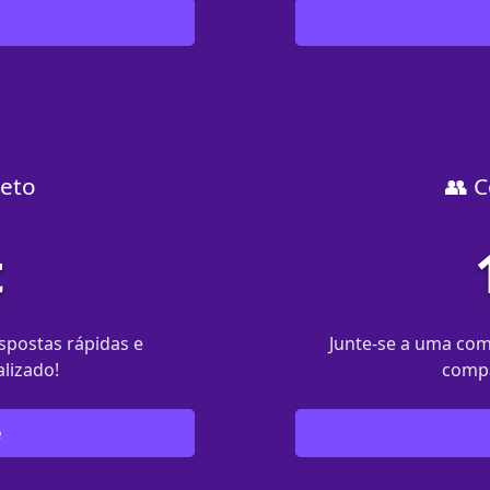
reto
👥 
t
espostas rápidas e
Junte-se a uma com
lizado!
compa
e