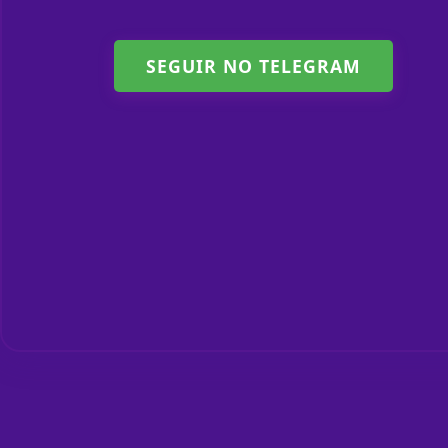
SEGUIR NO TELEGRAM