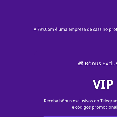
A 79Y.Com é uma empresa de cassino profi
🎁 Bônus Exclu
VIP
Receba bônus exclusivos do Telegra
e códigos promocionai