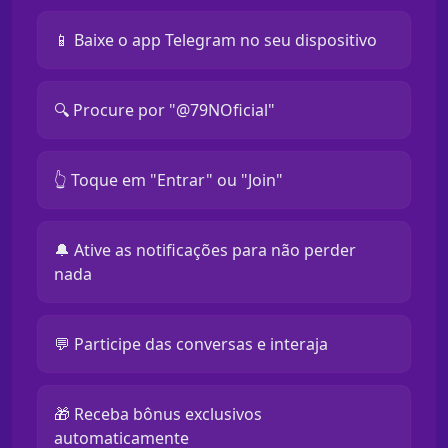
📱 Baixe o app Telegram no seu dispositivo
🔍 Procure por "@79NOficial"
👆 Toque em "Entrar" ou "Join"
🔔 Ative as notificações para não perder
nada
💬 Participe das conversas e interaja
🎁 Receba bônus exclusivos
automaticamente