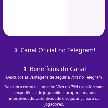
📱 Canal Oficial no Telegram!
📱 Benefícios do Canal
Descubra as vantagens de seguir a 79N no Telegram
Descubra como os Jogos Ao Vivo no 79N transformam
a experiência de jogo online, proporcionando
interatividade, autenticidade e segurança para os
jogadores.