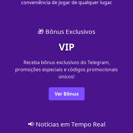
conveniência de jogar de qualquer lugar.
🎁 Bônus Exclusivos
VIP
Receba bônus exclusivos do Telegram,
promoções especiais e códigos promocionais
únicos!
Ver Bônus
📢 Notícias em Tempo Real