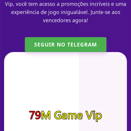
Vip, você tem acesso a promoções incríveis e uma
experiência de jogo inigualável. Junte-se aos
vencedores agora!
SEGUIR NO TELEGRAM