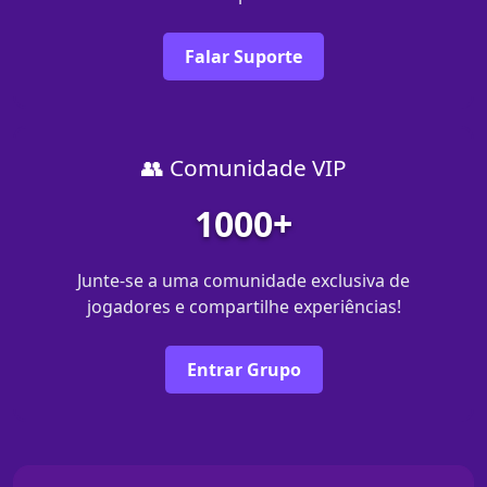
Falar Suporte
👥 Comunidade VIP
1000+
Junte-se a uma comunidade exclusiva de
jogadores e compartilhe experiências!
Entrar Grupo