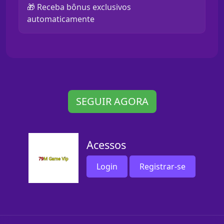
🎁 Receba bônus exclusivos
automaticamente
SEGUIR AGORA
Acessos
Login
Registrar-se