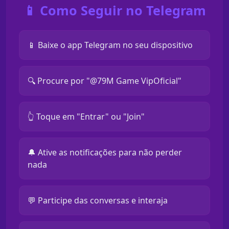
📱 Como Seguir no Telegram
📱 Baixe o app Telegram no seu dispositivo
🔍 Procure por "@79M Game VipOficial"
👆 Toque em "Entrar" ou "Join"
🔔 Ative as notificações para não perder
nada
💬 Participe das conversas e interaja