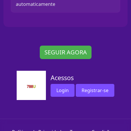
automaticamente
SEGUIR AGORA
Acessos
Login
Registrar-se