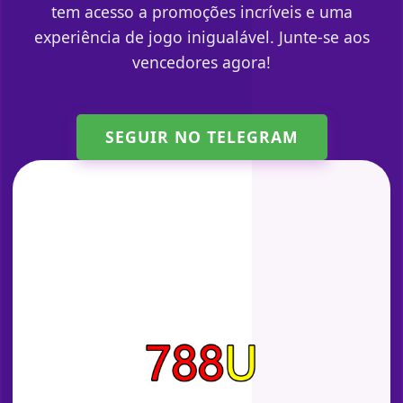
tem acesso a promoções incríveis e uma
experiência de jogo inigualável. Junte-se aos
vencedores agora!
SEGUIR NO TELEGRAM