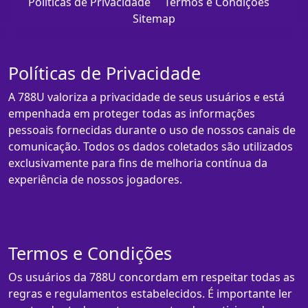
Políticas de Privacidade
Termos e Condições
Sitemap
Políticas de Privacidade
A 788U valoriza a privacidade de seus usuários e está
empenhada em proteger todas as informações
pessoais fornecidas durante o uso de nossos canais de
comunicação. Todos os dados coletados são utilizados
exclusivamente para fins de melhoria contínua da
experiência de nossos jogadores.
Termos e Condições
Os usuários da 788U concordam em respeitar todas as
regras e regulamentos estabelecidos. É importante ler