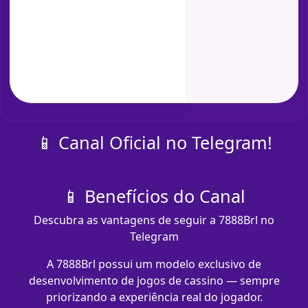
📱 Canal Oficial no Telegram!
📱 Benefícios do Canal
Descubra as vantagens de seguir a 7888Brl no
Telegram
A 7888Brl possui um modelo exclusivo de
desenvolvimento de jogos de cassino — sempre
priorizando a experiência real do jogador.