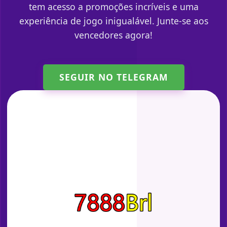
tem acesso a promoções incríveis e uma
experiência de jogo inigualável. Junte-se aos
vencedores agora!
SEGUIR NO TELEGRAM