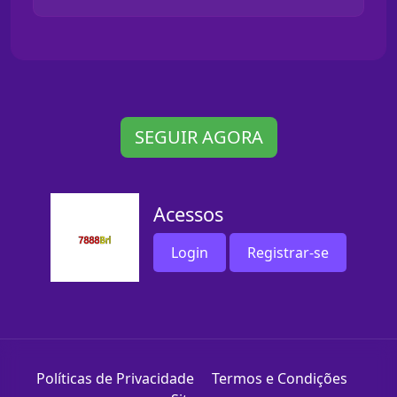
SEGUIR AGORA
Acessos
Login
Registrar-se
Políticas de Privacidade
Termos e Condições