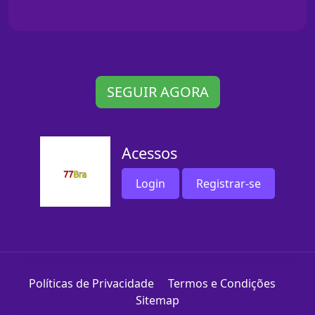
SEGUIR AGORA
Acessos
Login
Registrar-se
Políticas de Privacidade
Termos e Condições
Sitemap