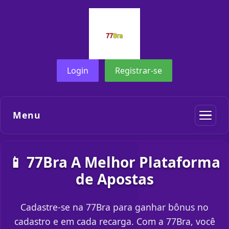
Login
Registrar-se
Menu
📱 77Bra A Melhor Plataforma
de Apostas
Cadastre-se na 77Bra para ganhar bônus no
cadastro e em cada recarga. Com a 77Bra, você