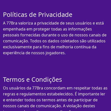
Políticas de Privacidade
A 77Bra valoriza a privacidade de seus usuários e está
empenhada em proteger todas as informações
pessoais fornecidas durante o uso de nossos canais de
comunicação. Todos os dados coletados são utilizados
exclusivamente para fins de melhoria contínua da
experiência de nossos jogadores.
Termos e Condições
Os usuários da 77Bra concordam em respeitar todas as
regras e regulamentos estabelecidos. É importante ler
e entender todos os termos antes de participar de
nossos canais de comunicação. A violação destes