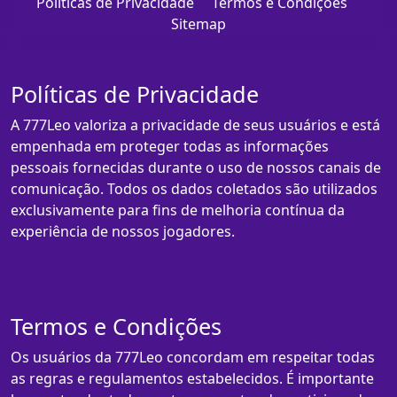
Políticas de Privacidade
Termos e Condições
Sitemap
Políticas de Privacidade
A 777Leo valoriza a privacidade de seus usuários e está
empenhada em proteger todas as informações
pessoais fornecidas durante o uso de nossos canais de
comunicação. Todos os dados coletados são utilizados
exclusivamente para fins de melhoria contínua da
experiência de nossos jogadores.
Termos e Condições
Os usuários da 777Leo concordam em respeitar todas
as regras e regulamentos estabelecidos. É importante