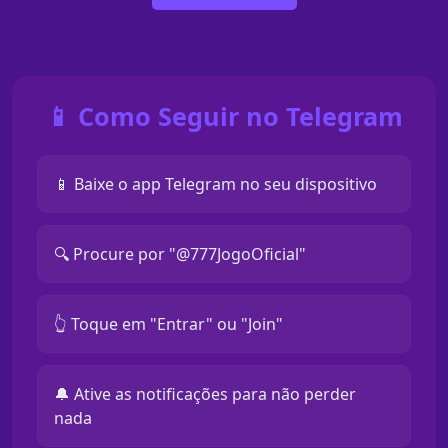
📱 Como Seguir no Telegram
📱 Baixe o app Telegram no seu dispositivo
🔍 Procure por "@777JogoOficial"
👆 Toque em "Entrar" ou "Join"
🔔 Ative as notificações para não perder
nada