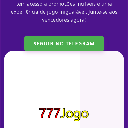
tem acesso a promoções incríveis e uma
experiência de jogo inigualável. Junte-se aos
vencedores agora!
SEGUIR NO TELEGRAM