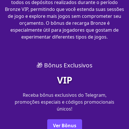
todos os depósitos realizados durante o período
Bronze VIP, permitindo que você estenda suas sessões
de jogo e explore mais jogos sem comprometer seu
orçamento. O bônus de recarga Bronze é
especialmente útil para jogadores que gostam de
experimentar diferentes tipos de jogos.
🎁 Bônus Exclusivos
VIP
Receba bônus exclusivos do Telegram,
promoções especiais e códigos promocionais
únicos!
Ver Bônus