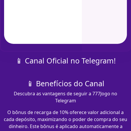
📱 Canal Oficial no Telegram!
📱 Benefícios do Canal
Descubra as vantagens de seguir a 777Jogo no
Telegram
O bônus de recarga de 10% oferece valor adicional a
cada depósito, maximizando o poder de compra do seu
dinheiro. Este bônus é aplicado automaticamente a