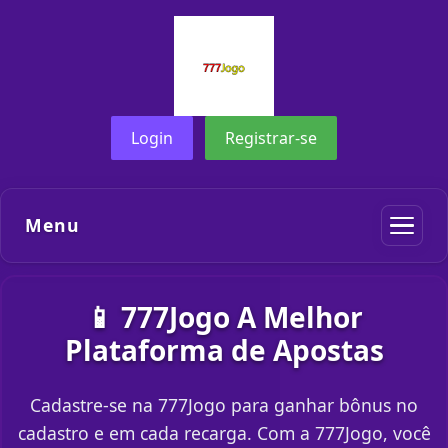
Login
Registrar-se
Menu
📱 777Jogo A Melhor
Plataforma de Apostas
Cadastre-se na 777Jogo para ganhar bônus no
cadastro e em cada recarga. Com a 777Jogo, você