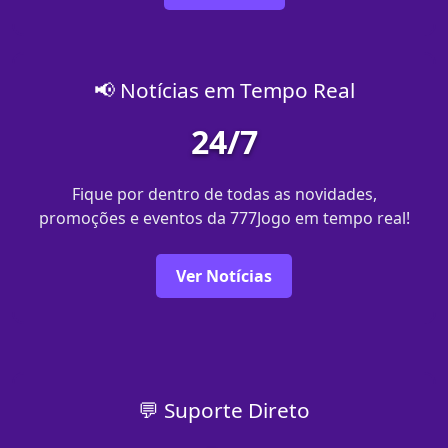
📢 Notícias em Tempo Real
24/7
Fique por dentro de todas as novidades,
promoções e eventos da 777Jogo em tempo real!
Ver Notícias
💬 Suporte Direto