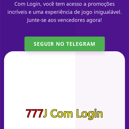
Com Login, você tem acesso a promoções
incríveis e uma experiência de jogo inigualável.
Junte-se aos vencedores agora!
SEGUIR NO TELEGRAM