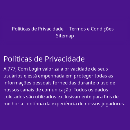
Políticas de Privacidade
Termos e Condições
Sitemap
Políticas de Privacidade
A 777J Com Login valoriza a privacidade de seus
usuários e está empenhada em proteger todas as
informações pessoais fornecidas durante o uso de
nossos canais de comunicação. Todos os dados
coletados são utilizados exclusivamente para fins de
melhoria contínua da experiência de nossos jogadores.