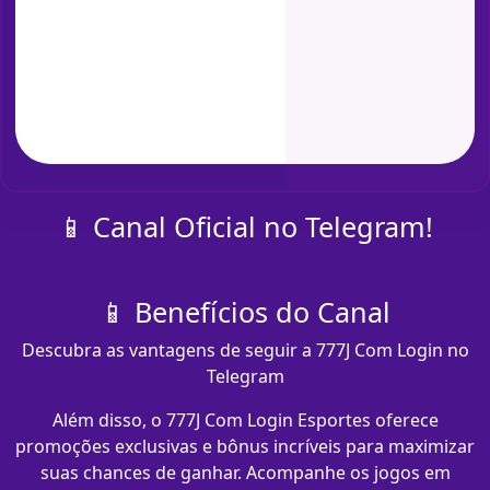
📱 Canal Oficial no Telegram!
📱 Benefícios do Canal
Descubra as vantagens de seguir a 777J Com Login no
Telegram
Além disso, o 777J Com Login Esportes oferece
promoções exclusivas e bônus incríveis para maximizar
suas chances de ganhar. Acompanhe os jogos em