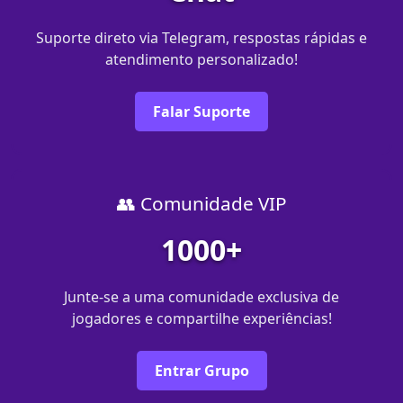
Suporte direto via Telegram, respostas rápidas e
atendimento personalizado!
Falar Suporte
👥 Comunidade VIP
1000+
Junte-se a uma comunidade exclusiva de
jogadores e compartilhe experiências!
Entrar Grupo