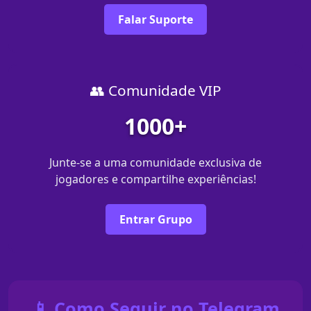
Falar Suporte
👥 Comunidade VIP
1000+
Junte-se a uma comunidade exclusiva de
jogadores e compartilhe experiências!
Entrar Grupo
📱 Como Seguir no Telegram