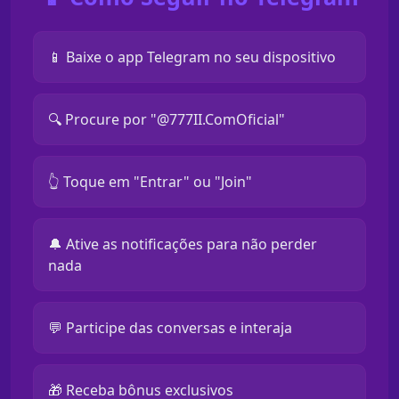
📱 Baixe o app Telegram no seu dispositivo
🔍 Procure por "@777II.ComOficial"
👆 Toque em "Entrar" ou "Join"
🔔 Ative as notificações para não perder
nada
💬 Participe das conversas e interaja
🎁 Receba bônus exclusivos