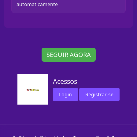
automaticamente
SEGUIR AGORA
Acessos
Login
Registrar-se