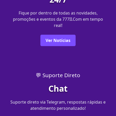
Fique por dentro de todas as novidades,
promoções e eventos da 777II.Com em tempo
real!
Ver Notícias
💬 Suporte Direto
Chat
Suporte direto via Telegram, respostas rápidas e
atendimento personalizado!