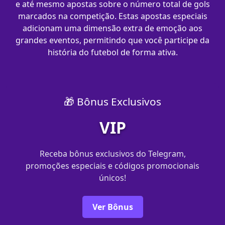
e até mesmo apostas sobre o número total de gols
marcados na competição. Estas apostas especiais
adicionam uma dimensão extra de emoção aos
grandes eventos, permitindo que você participe da
história do futebol de forma ativa.
🎁 Bônus Exclusivos
VIP
Receba bônus exclusivos do Telegram,
promoções especiais e códigos promocionais
únicos!
Ver Bônus