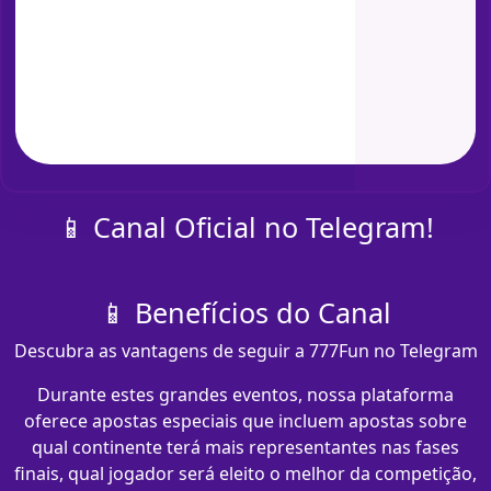
📱 Canal Oficial no Telegram!
📱 Benefícios do Canal
Descubra as vantagens de seguir a 777Fun no Telegram
Durante estes grandes eventos, nossa plataforma
oferece apostas especiais que incluem apostas sobre
qual continente terá mais representantes nas fases
finais, qual jogador será eleito o melhor da competição,