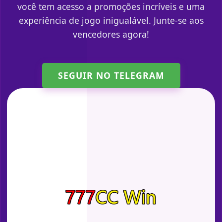
você tem acesso a promoções incríveis e uma
experiência de jogo inigualável. Junte-se aos
vencedores agora!
SEGUIR NO TELEGRAM