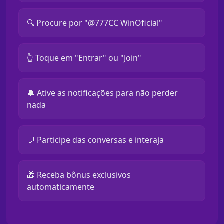
🔍 Procure por "@777CC WinOficial"
👆 Toque em "Entrar" ou "Join"
🔔 Ative as notificações para não perder
nada
💬 Participe das conversas e interaja
🎁 Receba bônus exclusivos
automaticamente