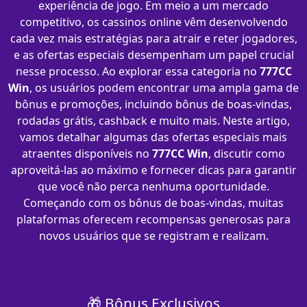
experiência de jogo. Em meio a um mercado
competitivo, os cassinos online vêm desenvolvendo
cada vez mais estratégias para atrair e reter jogadores,
e as ofertas especiais desempenham um papel crucial
nesse processo. Ao explorar essa categoria no
777CC
Win
, os usuários podem encontrar uma ampla gama de
bônus e promoções, incluindo bônus de boas-vindas,
rodadas grátis, cashback e muito mais. Neste artigo,
vamos detalhar algumas das ofertas especiais mais
atraentes disponíveis no
777CC Win
, discutir como
aproveitá-las ao máximo e fornecer dicas para garantir
que você não perca nenhuma oportunidade.
Começando com os bônus de boas-vindas, muitas
plataformas oferecem recompensas generosas para
novos usuários que se registram e realizam.
🎁 Bônus Exclusivos