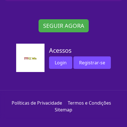
SEGUIR AGORA
Acessos
Login
Registrar-se
Políticas de Privacidade
Termos e Condições
Sitemap