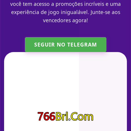
você tem acesso a promoções incríveis e uma
experiência de jogo inigualável. Junte-se aos
vencedores agora!
SEGUIR NO TELEGRAM