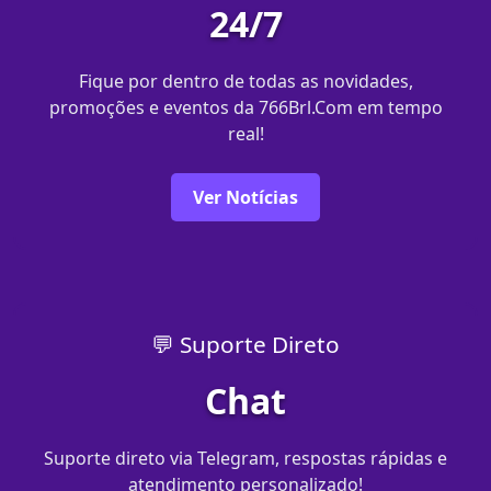
24/7
Fique por dentro de todas as novidades,
promoções e eventos da 766Brl.Com em tempo
real!
Ver Notícias
💬 Suporte Direto
Chat
Suporte direto via Telegram, respostas rápidas e
atendimento personalizado!