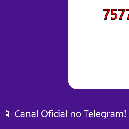
📱 Canal Oficial no Telegram!