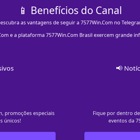
📱 Benefícios do Canal
escubra as vantagens de seguir a 7577Win.Com no Telegr
Com e a plataforma 7577Win.Com Brasil exercem grande inf
sivos
📢 Notí
m, promoções especiais
Fique por dentro d
s únicos!
eventos da 7