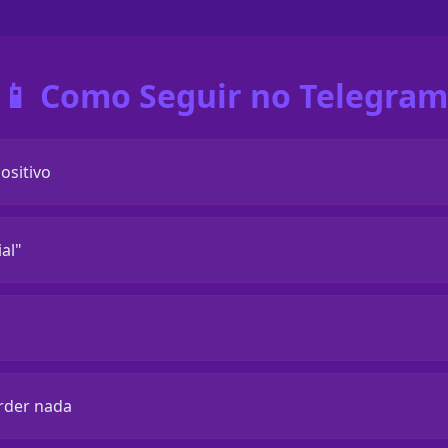
📱 Como Seguir no Telegram
ositivo
al"
erder nada