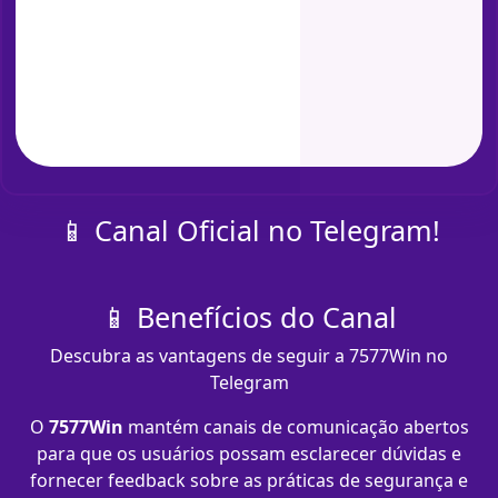
📱 Canal Oficial no Telegram!
📱 Benefícios do Canal
Descubra as vantagens de seguir a 7577Win no
Telegram
O
7577Win
mantém canais de comunicação abertos
para que os usuários possam esclarecer dúvidas e
fornecer feedback sobre as práticas de segurança e