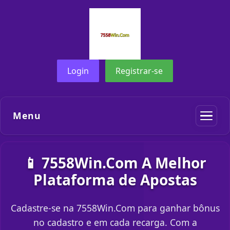
Login
Registrar-se
Menu
📱 7558Win.Com A Melhor
Plataforma de Apostas
Cadastre-se na 7558Win.Com para ganhar bônus
no cadastro e em cada recarga. Com a