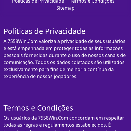
Políticas de Privacidade
Termos e Condições
Sitemap
Políticas de Privacidade
A 7558Win.Com valoriza a privacidade de seus usuários
e está empenhada em proteger todas as informações
pessoais fornecidas durante o uso de nossos canais de
comunicação. Todos os dados coletados são utilizados
exclusivamente para fins de melhoria contínua da
experiência de nossos jogadores.
Termos e Condições
Os usuários da 7558Win.Com concordam em respeitar
todas as regras e regulamentos estabelecidos. É