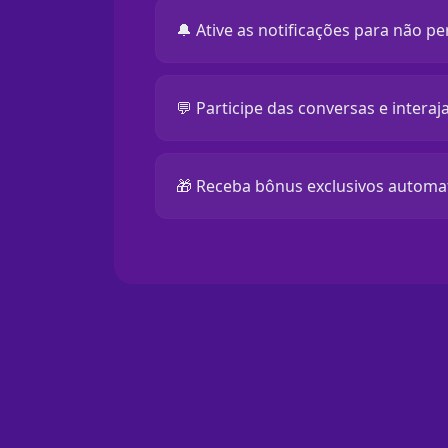
🔔 Ative as notificações para não p
💬 Participe das conversas e interaj
🎁 Receba bônus exclusivos autom