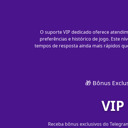
O suporte VIP dedicado oferece atendi
preferências e histórico de jogo. Este n
tempos de resposta ainda mais rápidos que 
🎁 Bônus Exclu
VIP
Receba bônus exclusivos do Telegra