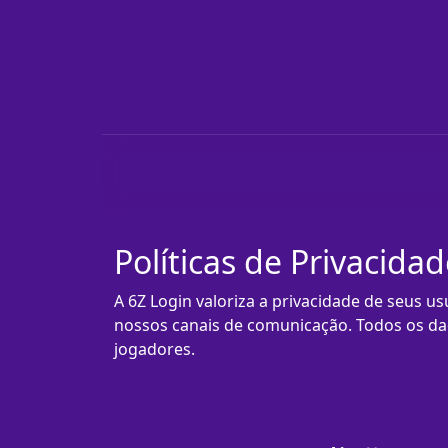
Políticas de Privacida
A 6Z Login valoriza a privacidade de seus 
nossos canais de comunicação. Todos os dad
jogadores.