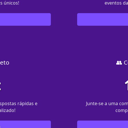
s únicos!
eventos da
reto
👥 
t
espostas rápidas e
Junte-se a uma com
lizado!
compa
e