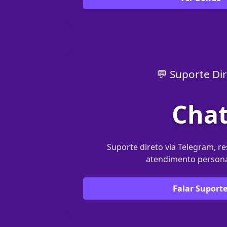
💬 Suporte Di
Cha
Suporte direto via Telegram, r
atendimento persona
Falar Suport