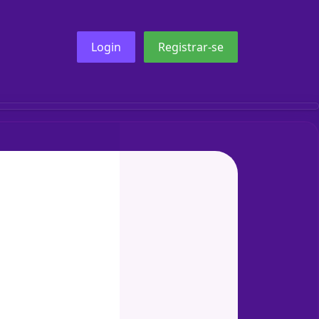
Login
Registrar-se