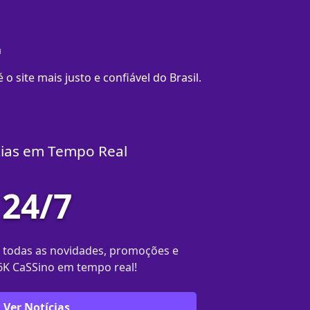
m
 site mais justo e confiável do Brasil.
cias em Tempo Real
24/7
e todas as novidades, promoções e
6K CaSSino em tempo real!
Ver Notícias