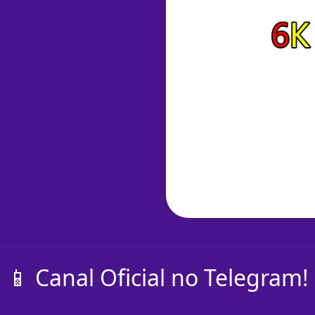
📱 Canal Oficial no Telegram!