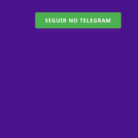
SEGUIR NO TELEGRAM