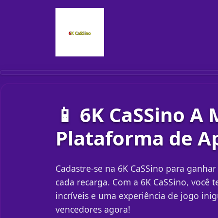
📱 6K CaSSino A 
Plataforma de A
Cadastre-se na 6K CaSSino para ganhar
cada recarga. Com a 6K CaSSino, você 
incríveis e uma experiência de jogo inig
vencedores agora!