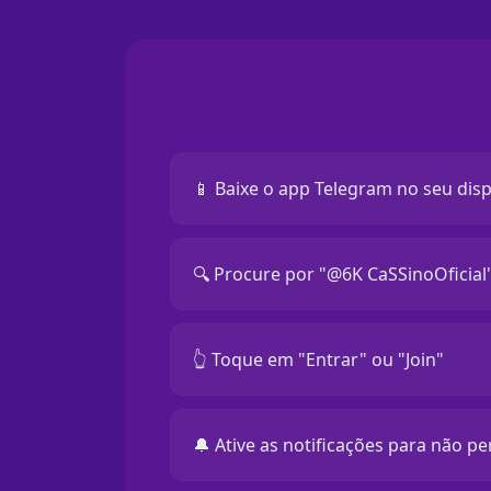
📱 Baixe o app Telegram no seu disp
🔍 Procure por "@6K CaSSinoOficial
👆 Toque em "Entrar" ou "Join"
🔔 Ative as notificações para não p