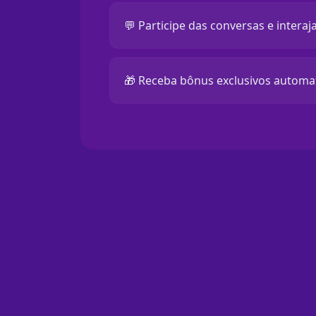
💬 Participe das conversas e interaj
🎁 Receba bônus exclusivos autom