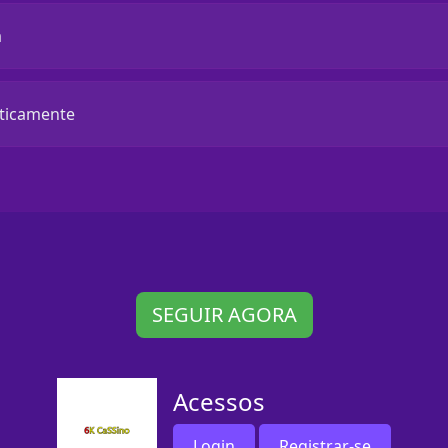
a
aticamente
SEGUIR AGORA
Acessos
Login
Registrar-se