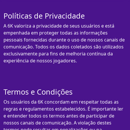
Políticas de Privacidade
A 6K valoriza a privacidade de seus usuários e está
empenhada em proteger todas as informações
pessoais fornecidas durante o uso de nossos canais de
comunicação. Todos os dados coletados são utilizados
exclusivamente para fins de melhoria contínua da
experiência de nossos jogadores.
Termos e Condições
Os usuários da 6K concordam em respeitar todas as
regras e regulamentos estabelecidos. É importante ler
e entender todos os termos antes de participar de
nossos canais de comunicação. A violação destes
termos pode resultar em penalizações ou na