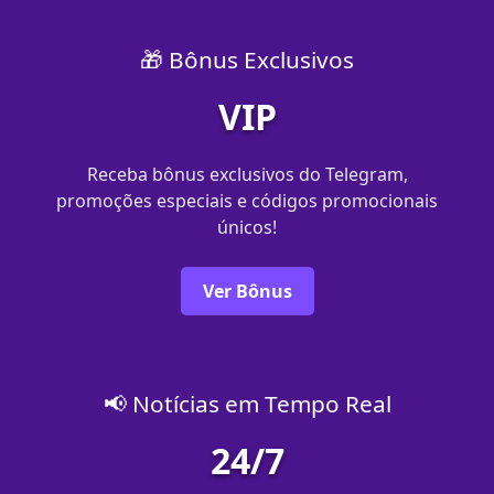
🎁 Bônus Exclusivos
VIP
Receba bônus exclusivos do Telegram,
promoções especiais e códigos promocionais
únicos!
Ver Bônus
📢 Notícias em Tempo Real
24/7