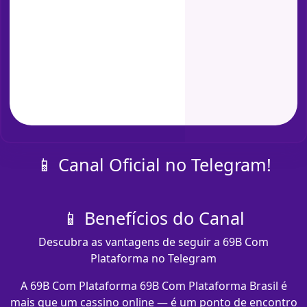
📱 Canal Oficial no Telegram!
📱 Benefícios do Canal
Descubra as vantagens de seguir a 69B Com
Plataforma no Telegram
A 69B Com Plataforma 69B Com Plataforma Brasil é
mais que um cassino online — é um ponto de encontro