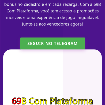
bônus no cadastro e em cada recarga. Com a 69B
Com Plataforma, você tem acesso a promoções
incríveis e uma experiência de jogo inigualável.
Junte-se aos vencedores agora!
SEGUIR NO TELEGRAM