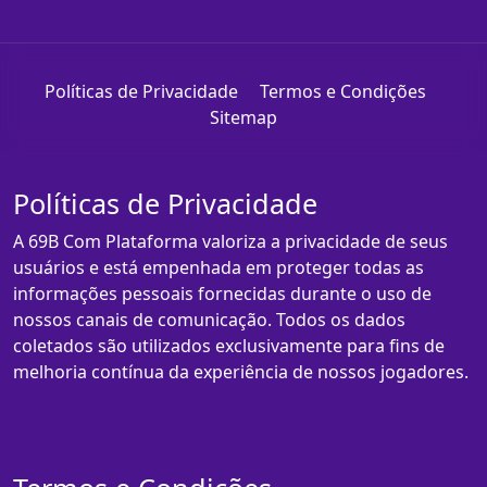
Políticas de Privacidade
Termos e Condições
Sitemap
Políticas de Privacidade
A 69B Com Plataforma valoriza a privacidade de seus
usuários e está empenhada em proteger todas as
informações pessoais fornecidas durante o uso de
nossos canais de comunicação. Todos os dados
coletados são utilizados exclusivamente para fins de
melhoria contínua da experiência de nossos jogadores.