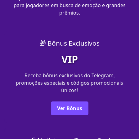
para jogadores em busca de emoção e grandes
prêmios.
🎁 Bônus Exclusivos
VIP
Receba bônus exclusivos do Telegram,
promoções especiais e códigos promocionais
únicos!
Ver Bônus