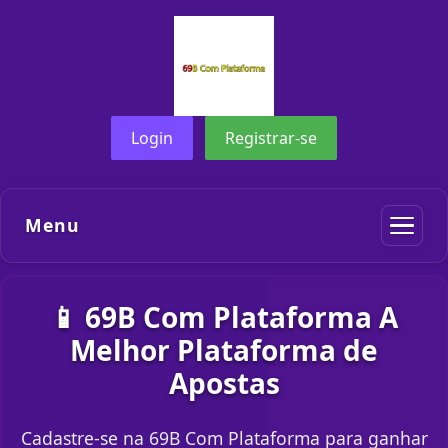
Login
Registrar-se
Menu
📱 69B Com Plataforma A
Melhor Plataforma de
Apostas
Cadastre-se na 69B Com Plataforma para ganhar