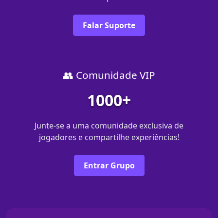
Falar Suporte
👥 Comunidade VIP
1000+
Junte-se a uma comunidade exclusiva de
jogadores e compartilhe experiências!
Entrar Grupo