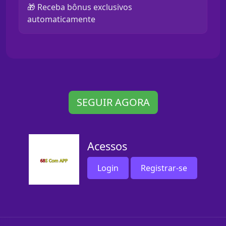
🎁 Receba bônus exclusivos
automaticamente
SEGUIR AGORA
Acessos
Login
Registrar-se