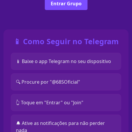
Entrar Grupo
📱 Como Seguir no Telegram
📱 Baixe o app Telegram no seu dispositivo
🔍 Procure por "@68SOficial"
👆 Toque em "Entrar" ou "Join"
🔔 Ative as notificações para não perder
nada