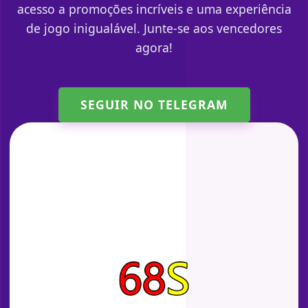
acesso a promoções incríveis e uma experiência
de jogo inigualável. Junte-se aos vencedores
agora!
SEGUIR NO TELEGRAM