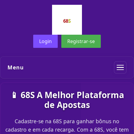
Login
Registrar-se
Menu
📱 68S A Melhor Plataforma
de Apostas
Cadastre-se na 68S para ganhar bônus no
cadastro e em cada recarga. Com a 68S, você tem