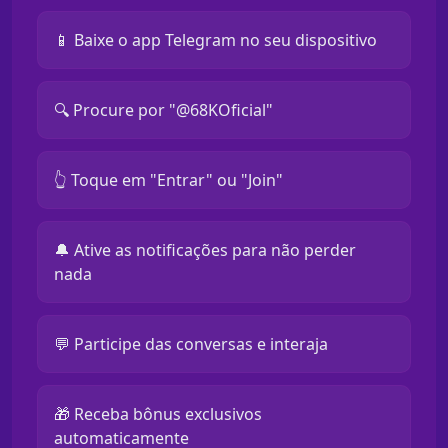
📱 Baixe o app Telegram no seu dispositivo
🔍 Procure por "@68KOficial"
👆 Toque em "Entrar" ou "Join"
🔔 Ative as notificações para não perder
nada
💬 Participe das conversas e interaja
🎁 Receba bônus exclusivos
automaticamente