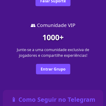
Falar Suporte
👥 Comunidade VIP
1000+
Junte-se a uma comunidade exclusiva de
jogadores e compartilhe experiências!
Entrar Grupo
📱 Como Seguir no Telegram