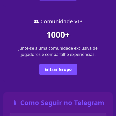
👥 Comunidade VIP
1000+
Junte-se a uma comunidade exclusiva de
jogadores e compartilhe experiências!
Entrar Grupo
📱 Como Seguir no Telegram