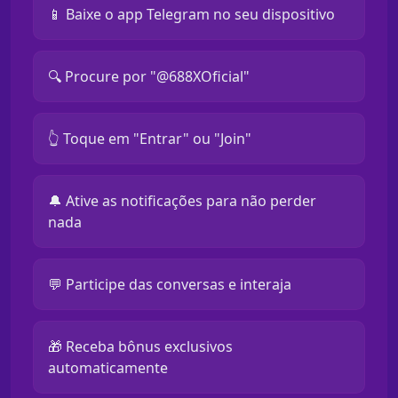
📱 Baixe o app Telegram no seu dispositivo
🔍 Procure por "@688XOficial"
👆 Toque em "Entrar" ou "Join"
🔔 Ative as notificações para não perder
nada
💬 Participe das conversas e interaja
🎁 Receba bônus exclusivos
automaticamente