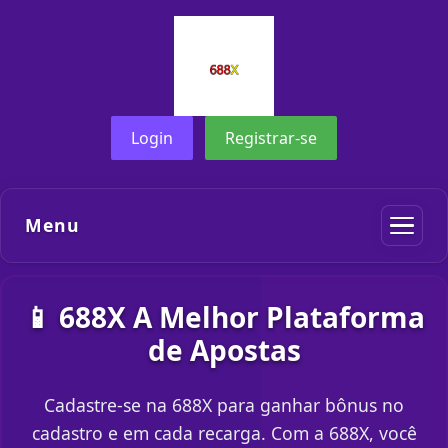
Login
Registrar-se
Menu
📱 688X A Melhor Plataforma
de Apostas
Cadastre-se na 688X para ganhar bônus no
cadastro e em cada recarga. Com a 688X, você