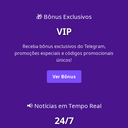
🎁 Bônus Exclusivos
VIP
Receba bônus exclusivos do Telegram,
promoções especiais e códigos promocionais
únicos!
Ver Bônus
📢 Notícias em Tempo Real
24/7