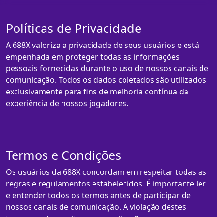
Políticas de Privacidade
A 688X valoriza a privacidade de seus usuários e está
empenhada em proteger todas as informações
pessoais fornecidas durante o uso de nossos canais de
comunicação. Todos os dados coletados são utilizados
exclusivamente para fins de melhoria contínua da
experiência de nossos jogadores.
Termos e Condições
Os usuários da 688X concordam em respeitar todas as
regras e regulamentos estabelecidos. É importante ler
e entender todos os termos antes de participar de
nossos canais de comunicação. A violação destes