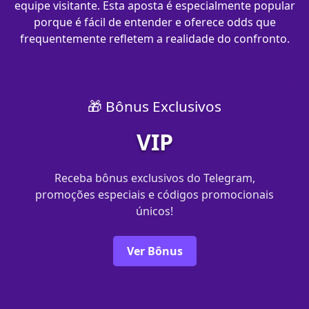
equipe visitante. Esta aposta é especialmente popular
porque é fácil de entender e oferece odds que
frequentemente refletem a realidade do confronto.
🎁 Bônus Exclusivos
VIP
Receba bônus exclusivos do Telegram,
promoções especiais e códigos promocionais
únicos!
Ver Bônus