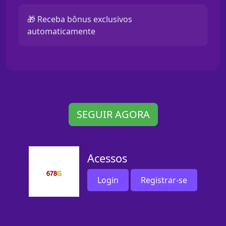
🎁 Receba bônus exclusivos
automaticamente
SEGUIR AGORA
Acessos
Login
Registrar-se