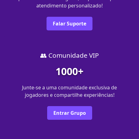
atendimento personalizado!
Falar Suporte
👥 Comunidade VIP
1000+
Junte-se a uma comunidade exclusiva de
jogadores e compartilhe experiências!
Entrar Grupo