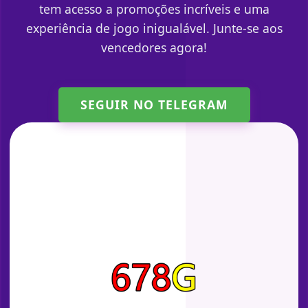
tem acesso a promoções incríveis e uma
experiência de jogo inigualável. Junte-se aos
vencedores agora!
SEGUIR NO TELEGRAM