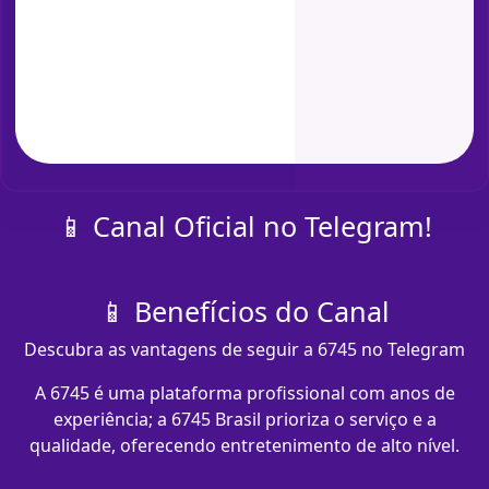
📱 Canal Oficial no Telegram!
📱 Benefícios do Canal
Descubra as vantagens de seguir a 6745 no Telegram
A 6745 é uma plataforma profissional com anos de
experiência; a 6745 Brasil prioriza o serviço e a
qualidade, oferecendo entretenimento de alto nível.