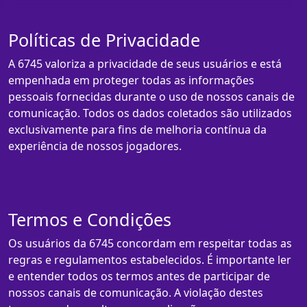
Políticas de Privacidade
A 6745 valoriza a privacidade de seus usuários e está
empenhada em proteger todas as informações
pessoais fornecidas durante o uso de nossos canais de
comunicação. Todos os dados coletados são utilizados
exclusivamente para fins de melhoria contínua da
experiência de nossos jogadores.
Termos e Condições
Os usuários da 6745 concordam em respeitar todas as
regras e regulamentos estabelecidos. É importante ler
e entender todos os termos antes de participar de
nossos canais de comunicação. A violação destes