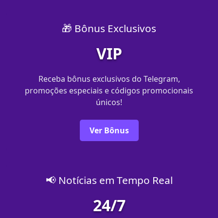
🎁 Bônus Exclusivos
VIP
Receba bônus exclusivos do Telegram,
promoções especiais e códigos promocionais
únicos!
Ver Bônus
📢 Notícias em Tempo Real
24/7