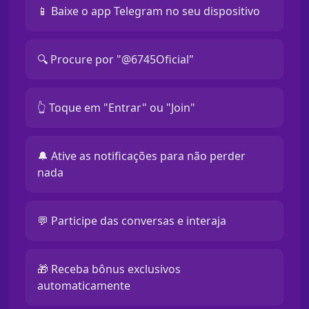
📱 Baixe o app Telegram no seu dispositivo
🔍 Procure por "@6745Oficial"
👆 Toque em "Entrar" ou "Join"
🔔 Ative as notificações para não perder
nada
💬 Participe das conversas e interaja
🎁 Receba bônus exclusivos
automaticamente