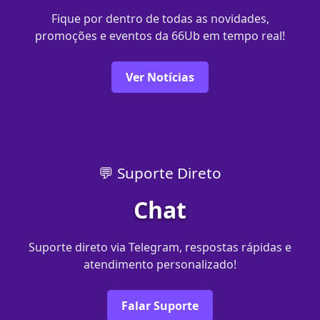
Fique por dentro de todas as novidades,
promoções e eventos da 66Ub em tempo real!
Ver Notícias
💬 Suporte Direto
Chat
Suporte direto via Telegram, respostas rápidas e
atendimento personalizado!
Falar Suporte