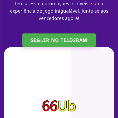
tem acesso a promoções incríveis e uma
experiência de jogo inigualável. Junte-se aos
vencedores agora!
SEGUIR NO TELEGRAM