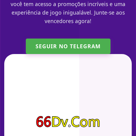
você tem acesso a promoções incríveis e uma
experiência de jogo inigualável. Junte-se aos
vencedores agora!
SEGUIR NO TELEGRAM