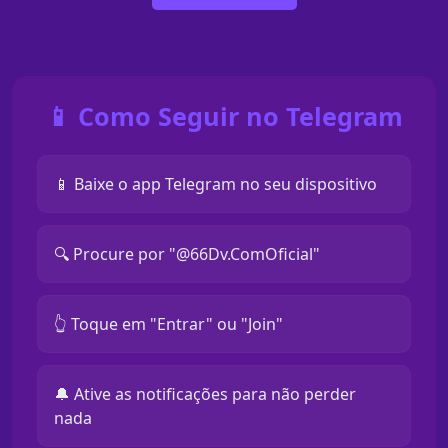
📱 Como Seguir no Telegram
📱 Baixe o app Telegram no seu dispositivo
🔍 Procure por "@66Dv.ComOficial"
👆 Toque em "Entrar" ou "Join"
🔔 Ative as notificações para não perder
nada