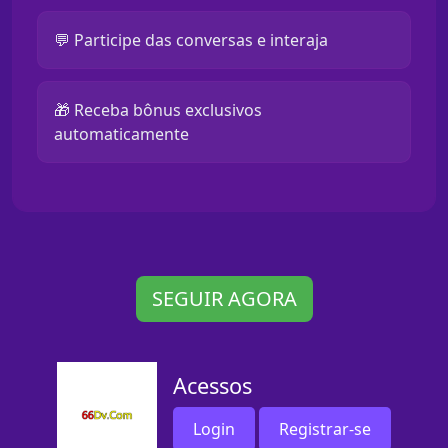
💬 Participe das conversas e interaja
🎁 Receba bônus exclusivos
automaticamente
SEGUIR AGORA
Acessos
Login
Registrar-se