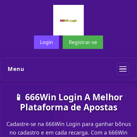
Login
Registrar-se
Menu
📱 666Win Login A Melhor
Plataforma de Apostas
Cadastre-se na 666Win Login para ganhar bônus
no cadastro e em cada recarga. Com a 666Win