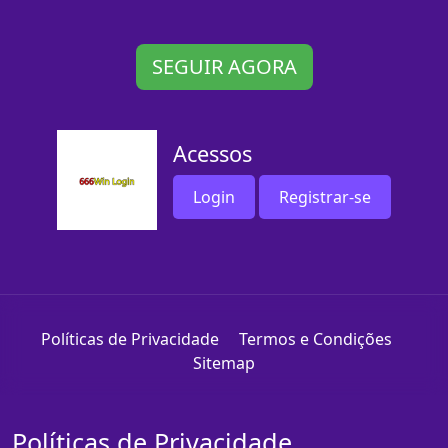
SEGUIR AGORA
Acessos
Login
Registrar-se
Políticas de Privacidade
Termos e Condições
Sitemap
Políticas de Privacidade