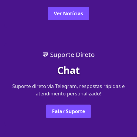
Ver Notícias
💬 Suporte Direto
Chat
Suporte direto via Telegram, respostas rápidas e
atendimento personalizado!
Falar Suporte