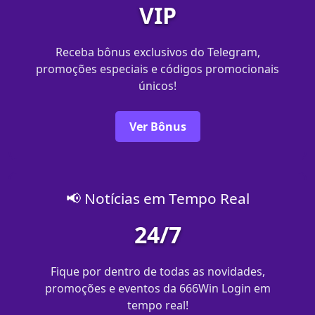
VIP
Receba bônus exclusivos do Telegram,
promoções especiais e códigos promocionais
únicos!
Ver Bônus
📢 Notícias em Tempo Real
24/7
Fique por dentro de todas as novidades,
promoções e eventos da 666Win Login em
tempo real!