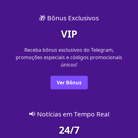
🎁 Bônus Exclusivos
VIP
Receba bônus exclusivos do Telegram,
promoções especiais e códigos promocionais
únicos!
Ver Bônus
📢 Notícias em Tempo Real
24/7