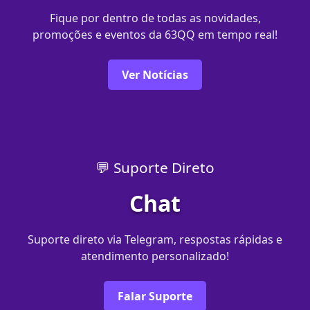
Fique por dentro de todas as novidades,
promoções e eventos da 63QQ em tempo real!
Ver Notícias
💬 Suporte Direto
Chat
Suporte direto via Telegram, respostas rápidas e
atendimento personalizado!
Falar Suporte