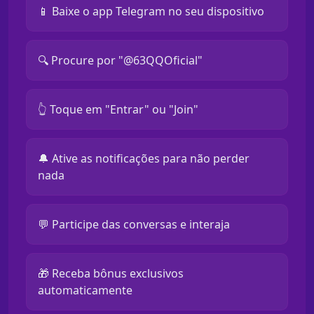
📱 Baixe o app Telegram no seu dispositivo
🔍 Procure por "@63QQOficial"
👆 Toque em "Entrar" ou "Join"
🔔 Ative as notificações para não perder
nada
💬 Participe das conversas e interaja
🎁 Receba bônus exclusivos
automaticamente