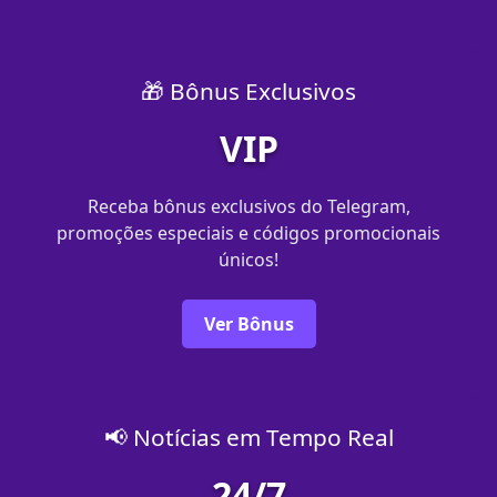
🎁 Bônus Exclusivos
VIP
Receba bônus exclusivos do Telegram,
promoções especiais e códigos promocionais
únicos!
Ver Bônus
📢 Notícias em Tempo Real
24/7