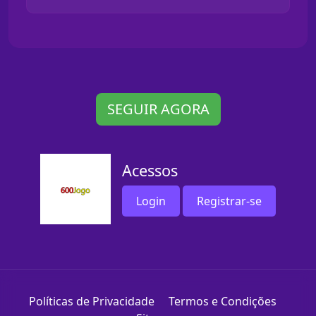
SEGUIR AGORA
Acessos
Login
Registrar-se
Políticas de Privacidade
Termos e Condições