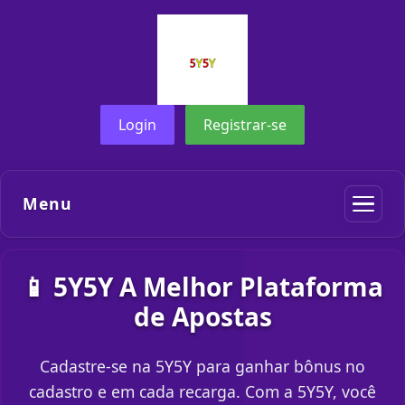
Login
Registrar-se
Menu
📱 5Y5Y A Melhor Plataforma
de Apostas
Cadastre-se na 5Y5Y para ganhar bônus no
cadastro e em cada recarga. Com a 5Y5Y, você