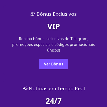
🎁 Bônus Exclusivos
VIP
Receba bônus exclusivos do Telegram,
promoções especiais e códigos promocionais
únicos!
Ver Bônus
📢 Notícias em Tempo Real
24/7