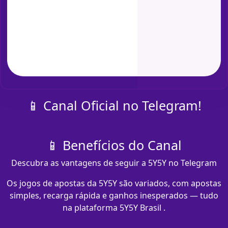
📱 Canal Oficial no Telegram!
📱 Benefícios do Canal
Descubra as vantagens de seguir a 5Y5Y no Telegram
Os jogos de apostas da 5Y5Y são variados, com apostas
simples, recarga rápida e ganhos inesperados — tudo
na plataforma 5Y5Y Brasil .