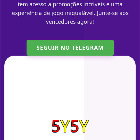
tem acesso a promoções incríveis e uma
experiência de jogo inigualável. Junte-se aos
vencedores agora!
SEGUIR NO TELEGRAM