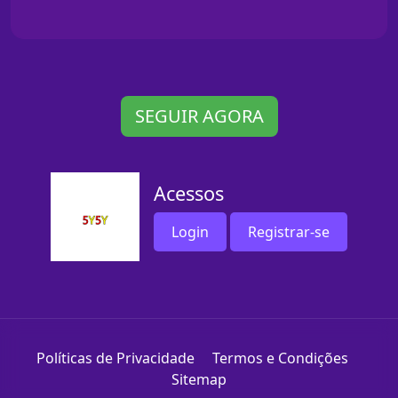
SEGUIR AGORA
Acessos
Login
Registrar-se
Políticas de Privacidade
Termos e Condições
Sitemap