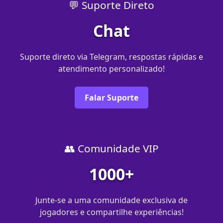
💬 Suporte Direto
Chat
Suporte direto via Telegram, respostas rápidas e
atendimento personalizado!
Falar Suporte
👥 Comunidade VIP
1000+
Junte-se a uma comunidade exclusiva de
jogadores e compartilhe experiências!