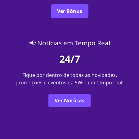
Ver Bônus
📢 Notícias em Tempo Real
24/7
Fique por dentro de todas as novidades,
promoções e eventos da 5Win em tempo real!
Ver Notícias