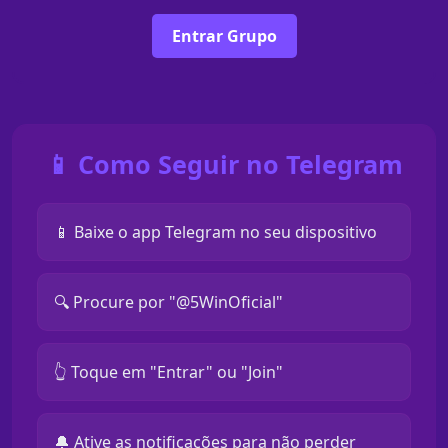
Entrar Grupo
📱 Como Seguir no Telegram
📱 Baixe o app Telegram no seu dispositivo
🔍 Procure por "@5WinOficial"
👆 Toque em "Entrar" ou "Join"
🔔 Ative as notificações para não perder