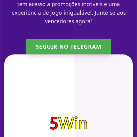
tem acesso a promoções incríveis e uma
experiência de jogo inigualável. Junte-se aos
vencedores agora!
SEGUIR NO TELEGRAM