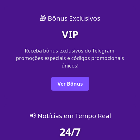
🎁 Bônus Exclusivos
VIP
Receba bônus exclusivos do Telegram,
promoções especiais e códigos promocionais
únicos!
Ver Bônus
📢 Notícias em Tempo Real
24/7