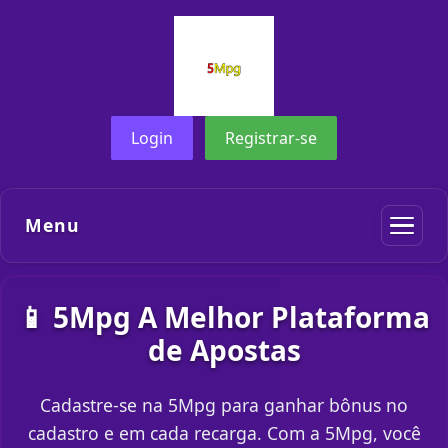
Login
Registrar-se
Menu
📱 5Mpg A Melhor Plataforma
de Apostas
Cadastre-se na 5Mpg para ganhar bônus no
cadastro e em cada recarga. Com a 5Mpg, você