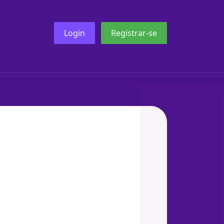
Login
Registrar-se