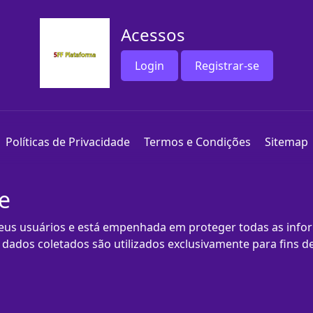
Acessos
Login
Registrar-se
Políticas de Privacidade
Termos e Condições
Sitemap
de
 seus usuários e está empenhada em proteger todas as inf
dados coletados são utilizados exclusivamente para fins d