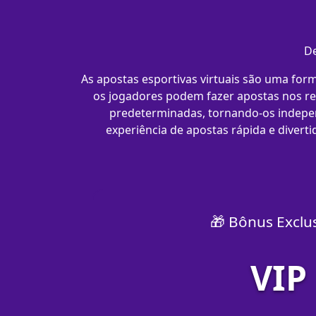
De
As apostas esportivas virtuais são uma fo
os jogadores podem fazer apostas nos re
predeterminadas, tornando-os indepen
experiência de apostas rápida e diver
🎁 Bônus Exclu
VIP