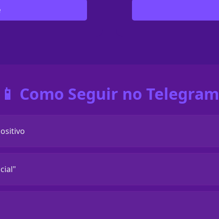
e
📱 Como Seguir no Telegram
ositivo
cial"