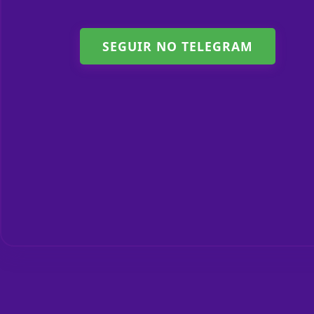
SEGUIR NO TELEGRAM