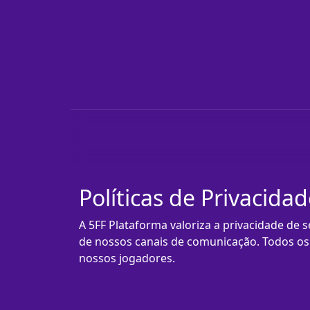
Políticas de Privacida
A 5FF Plataforma valoriza a privacidade de
de nossos canais de comunicação. Todos os 
nossos jogadores.