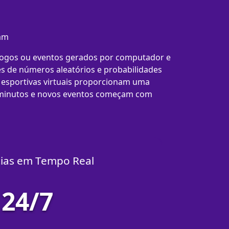
ram
 jogos ou eventos gerados por computador e
s de números aleatórios e probabilidades
 esportivas virtuais proporcionam uma
os minutos e novos eventos começam com
cias em Tempo Real
24/7