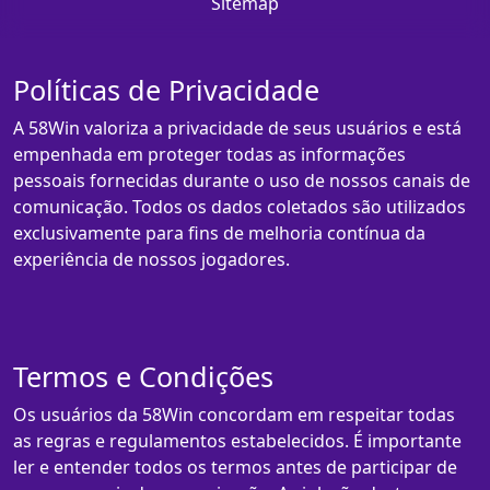
Sitemap
Políticas de Privacidade
A 58Win valoriza a privacidade de seus usuários e está
empenhada em proteger todas as informações
pessoais fornecidas durante o uso de nossos canais de
comunicação. Todos os dados coletados são utilizados
exclusivamente para fins de melhoria contínua da
experiência de nossos jogadores.
Termos e Condições
Os usuários da 58Win concordam em respeitar todas
as regras e regulamentos estabelecidos. É importante
ler e entender todos os termos antes de participar de