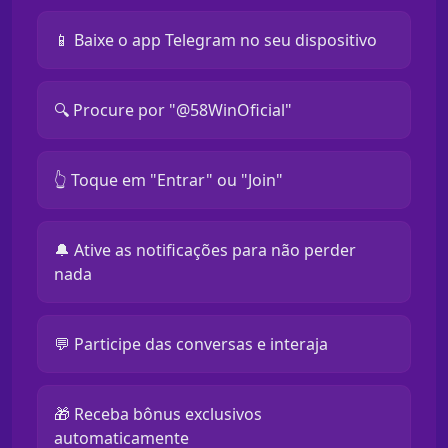
📱 Baixe o app Telegram no seu dispositivo
🔍 Procure por "@58WinOficial"
👆 Toque em "Entrar" ou "Join"
🔔 Ative as notificações para não perder
nada
💬 Participe das conversas e interaja
🎁 Receba bônus exclusivos
automaticamente