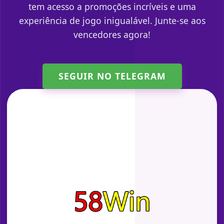
tem acesso a promoções incríveis e uma
experiência de jogo inigualável. Junte-se aos
vencedores agora!
SEGUIR NO TELEGRAM