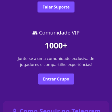
Falar Suporte
👥 Comunidade VIP
1000+
Junte-se a uma comunidade exclusiva de
jogadores e compartilhe experiências!
Entrar Grupo
📱 Como Seguir no Telegram