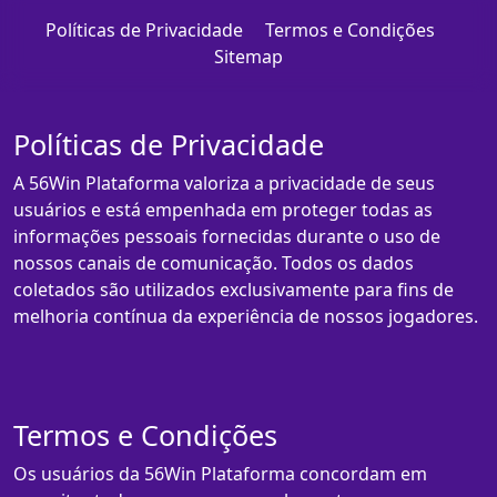
Políticas de Privacidade
Termos e Condições
Sitemap
Políticas de Privacidade
A 56Win Plataforma valoriza a privacidade de seus
usuários e está empenhada em proteger todas as
informações pessoais fornecidas durante o uso de
nossos canais de comunicação. Todos os dados
coletados são utilizados exclusivamente para fins de
melhoria contínua da experiência de nossos jogadores.
Termos e Condições
Os usuários da 56Win Plataforma concordam em