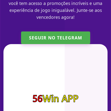
você tem acesso a promoções incríveis e uma
experiência de jogo inigualável. Junte-se aos
vencedores agora!
SEGUIR NO TELEGRAM