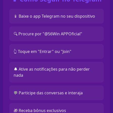
📱 Baixe o app Telegram no seu dispositivo
🔍 Procure por "@56Win APPOficial"
👆 Toque em "Entrar" ou "Join"
🔔 Ative as notificações para não perder
nada
💬 Participe das conversas e interaja
🎁 Receba bônus exclusivos