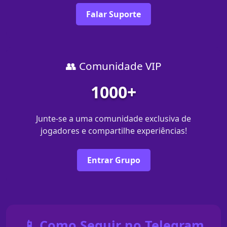
Falar Suporte
👥 Comunidade VIP
1000+
Junte-se a uma comunidade exclusiva de
jogadores e compartilhe experiências!
Entrar Grupo
📱 Como Seguir no Telegram