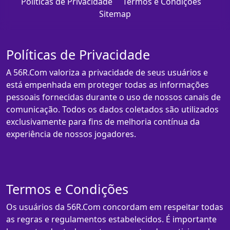
Políticas de Privacidade
Termos e Condições
Sitemap
Políticas de Privacidade
A 56R.Com valoriza a privacidade de seus usuários e
está empenhada em proteger todas as informações
pessoais fornecidas durante o uso de nossos canais de
comunicação. Todos os dados coletados são utilizados
exclusivamente para fins de melhoria contínua da
experiência de nossos jogadores.
Termos e Condições
Os usuários da 56R.Com concordam em respeitar todas
as regras e regulamentos estabelecidos. É importante