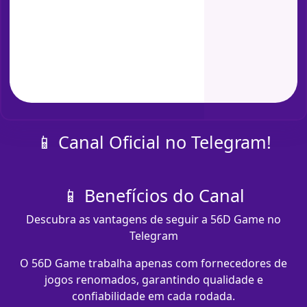
📱 Canal Oficial no Telegram!
📱 Benefícios do Canal
Descubra as vantagens de seguir a 56D Game no
Telegram
O 56D Game trabalha apenas com fornecedores de
jogos renomados, garantindo qualidade e
confiabilidade em cada rodada.