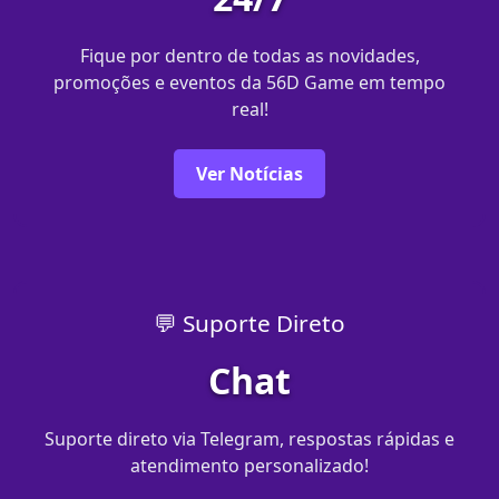
Fique por dentro de todas as novidades,
promoções e eventos da 56D Game em tempo
real!
Ver Notícias
💬 Suporte Direto
Chat
Suporte direto via Telegram, respostas rápidas e
atendimento personalizado!