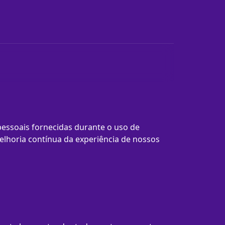
pessoais fornecidas durante o uso de
elhoria contínua da experiência de nossos