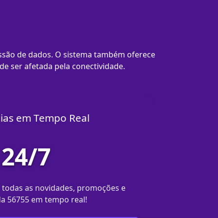
pressão de dados. O sistema também oferece
e ser afetada pela conectividade.
cias em Tempo Real
24/7
e todas as novidades, promoções e
da 56755 em tempo real!