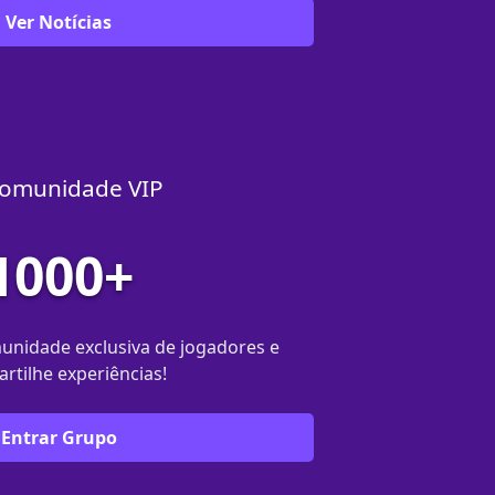
Ver Notícias
Comunidade VIP
1000+
unidade exclusiva de jogadores e
rtilhe experiências!
Entrar Grupo