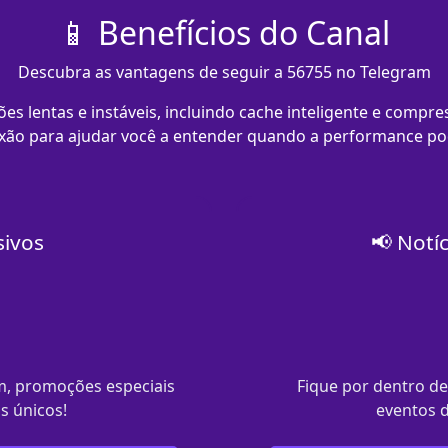
📱 Benefícios do Canal
Descubra as vantagens de seguir a 56755 no Telegram
xões lentas e instáveis, incluindo cache inteligente e com
xão para ajudar você a entender quando a performance pod
sivos
📢 Notí
m, promoções especiais
Fique por dentro d
s únicos!
eventos 