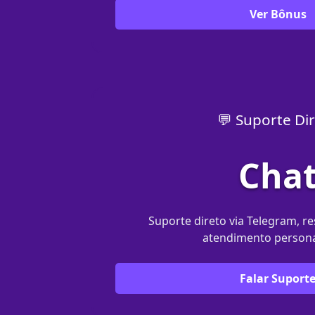
Ver Bônus
💬 Suporte Di
Cha
Suporte direto via Telegram, r
atendimento persona
Falar Suport