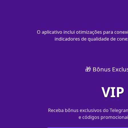
O aplicativo inclui otimizações para cone
indicadores de qualidade de cone
🎁 Bônus Exclu
VIP
Receba bônus exclusivos do Telegra
e códigos promocionai