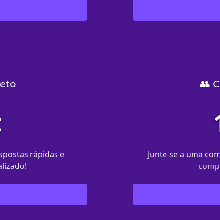
reto
👥 
t
espostas rápidas e
Junte-se a uma com
lizado!
compa
e