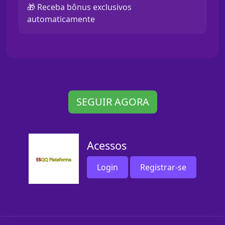
🎁 Receba bônus exclusivos
automaticamente
SEGUIR AGORA
Acessos
Login
Registrar-se