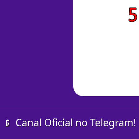
📱 Canal Oficial no Telegram!