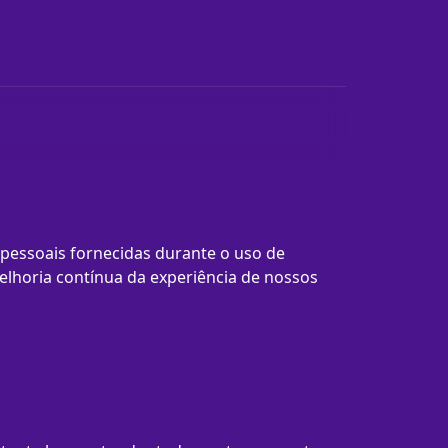
 pessoais fornecidas durante o uso de
elhoria contínua da experiência de nossos