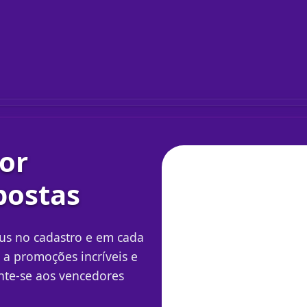
or
postas
us no cadastro e em cada
 a promoções incríveis e
unte-se aos vencedores