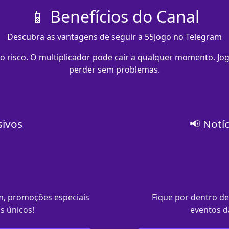
📱 Benefícios do Canal
Descubra as vantagens de seguir a 55Jogo no Telegram
lto risco. O multiplicador pode cair a qualquer momento. J
perder sem problemas.
sivos
📢 Notí
m, promoções especiais
Fique por dentro d
s únicos!
eventos d