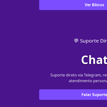
Ver Bônus
💬 Suporte Di
Cha
Suporte direto via Telegram, r
atendimento persona
Falar Suport