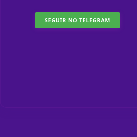
SEGUIR NO TELEGRAM