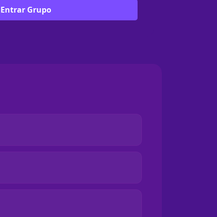
Entrar Grupo