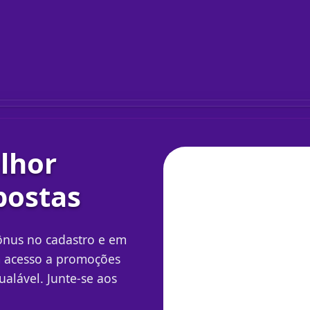
lhor
postas
ônus no cadastro e em
m acesso a promoções
ualável. Junte-se aos