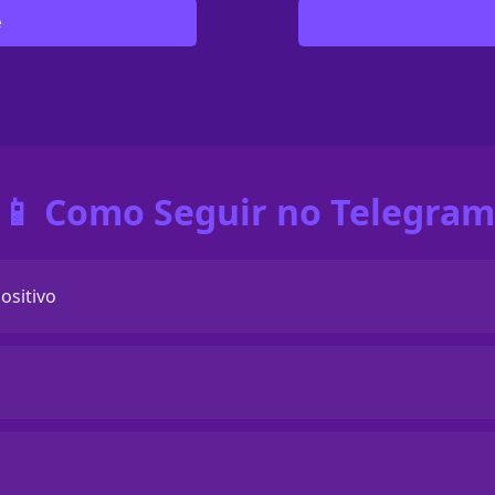
e
📱 Como Seguir no Telegram
ositivo