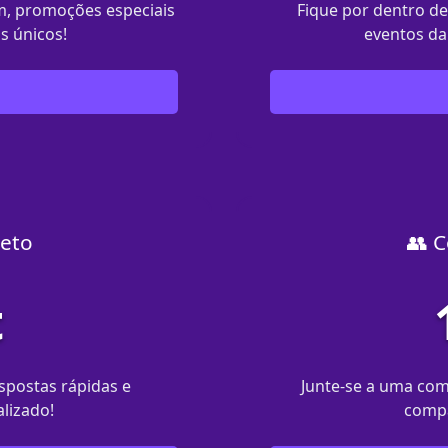
m, promoções especiais
Fique por dentro d
s únicos!
eventos da
reto
👥 
t
espostas rápidas e
Junte-se a uma com
lizado!
compa