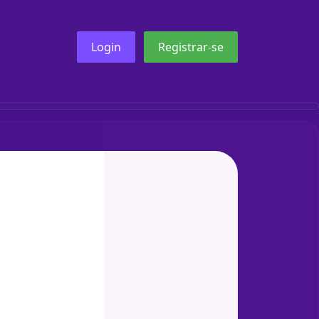
Login
Registrar-se