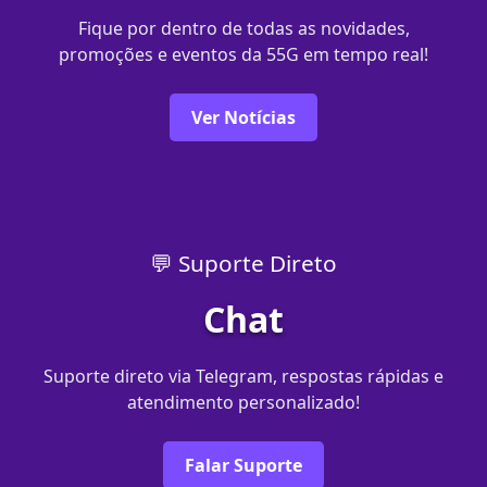
Fique por dentro de todas as novidades,
promoções e eventos da 55G em tempo real!
Ver Notícias
💬 Suporte Direto
Chat
Suporte direto via Telegram, respostas rápidas e
atendimento personalizado!
Falar Suporte