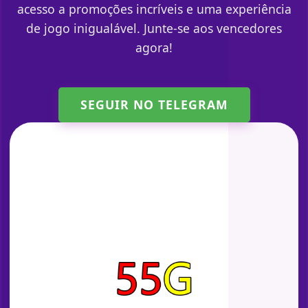
acesso a promoções incríveis e uma experiência
de jogo inigualável. Junte-se aos vencedores
agora!
SEGUIR NO TELEGRAM